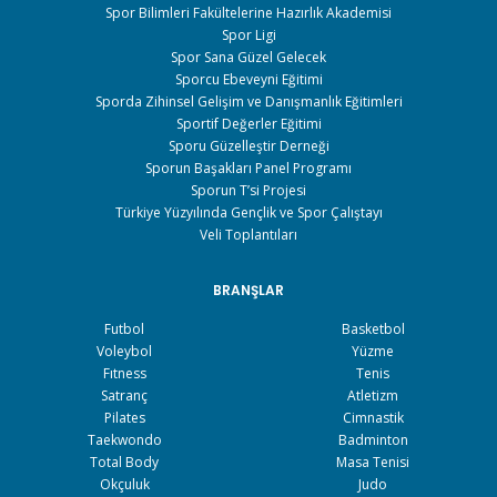
Spor Bilimleri Fakültelerine Hazırlık Akademisi
Spor Ligi
Spor Sana Güzel Gelecek
Sporcu Ebeveyni Eğitimi
Sporda Zihinsel Gelişim ve Danışmanlık Eğitimleri
Sportif Değerler Eğitimi
Sporu Güzelleştir Derneği
Sporun Başakları Panel Programı
Sporun T’si Projesi
Türkiye Yüzyılında Gençlik ve Spor Çalıştayı
Veli Toplantıları
BRANŞLAR
Futbol
Basketbol
Voleybol
Yüzme
Fıtness
Tenis
Satranç
Atletizm
Pilates
Cimnastik
Taekwondo
Badminton
Total Body
Masa Tenisi
Okçuluk
Judo