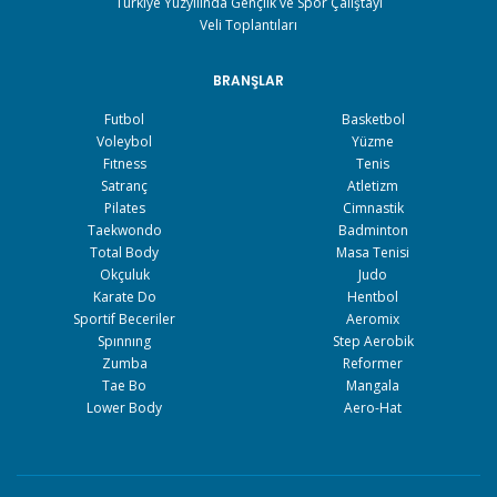
Türkiye Yüzyılında Gençlik ve Spor Çalıştayı
Veli Toplantıları
BRANŞLAR
Futbol
Basketbol
Voleybol
Yüzme
Fıtness
Tenis
Satranç
Atletizm
Pilates
Cimnastik
Taekwondo
Badminton
Total Body
Masa Tenisi
Okçuluk
Judo
Karate Do
Hentbol
Sportif Beceriler
Aeromix
Spınnıng
Step Aerobik
Zumba
Reformer
Tae Bo
Mangala
Lower Body
Aero-Hat