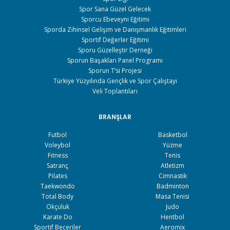
Spor Sana Güzel Gelecek
Sporcu Ebeveyni Eğitimi
Sporda Zihinsel Gelişim ve Danışmanlık Eğitimleri
Sportif Değerler Eğitimi
Sporu Güzelleştir Derneği
Sporun Başakları Panel Programı
Sporun T’si Projesi
Türkiye Yüzyılında Gençlik ve Spor Çalıştayı
Veli Toplantıları
BRANŞLAR
Futbol
Basketbol
Voleybol
Yüzme
Fıtness
Tenis
Satranç
Atletizm
Pilates
Cimnastik
Taekwondo
Badminton
Total Body
Masa Tenisi
Okçuluk
Judo
Karate Do
Hentbol
Sportif Beceriler
Aeromix