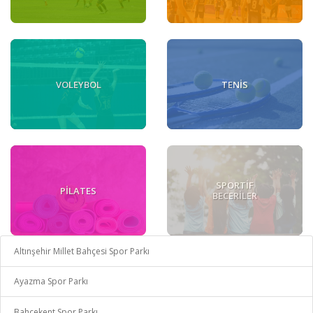
VOLEYBOL
TENIS
SPORTIF
PILATES
BECERILER
Altınşehir Millet Bahçesi Spor Parkı
Ayazma Spor Parkı
Bahçekent Spor Parkı