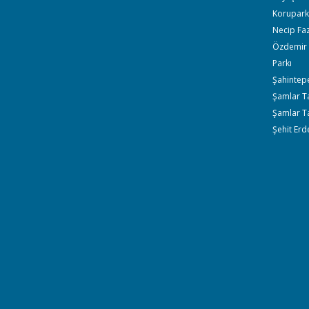
Korupark 
Necip Faz
Özdemir 
Parkı
Şahintepe
Şamlar Tab
Şamlar Ta
Şehit Erd