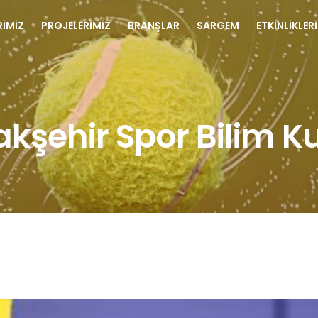
RİMİZ
PROJELERİMİZ
BRANŞLAR
SARGEM
ETKİNLİKLER
kşehir Spor Bilim K