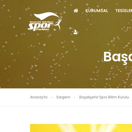
KURUMSAL
TESİSLE
Başa
Anasayfa
Sargem
Başakşehir Spor Bilim Kurulu