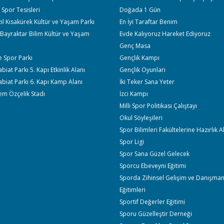
Spor Tesisleri
Doğada 1 Gün
ıl Kısakürek Kültür ve Yaşam Parkı
En İyi Taraftar Benim
Bayraktar Bilim Kültür ve Yaşam
Evde Kalıyoruz Hareket Ediyoruz
Genç Masa
 Spor Parkı
Gençlik Kampı
iat Parkı 5. Kapı Etkinlik Alanı
Gençlik Oyunları
biat Parkı 6. Kapı Kamp Alanı
İki Teker Sana Yeter
em Özçelik Stadı
İzci Kampı
Milli Spor Politikası Çalıştayı
Okul Söyleşileri
Spor Bilimleri Fakültelerine Hazırlık 
Spor Ligi
Spor Sana Güzel Gelecek
Sporcu Ebeveyni Eğitimi
Sporda Zihinsel Gelişim ve Danışman
Eğitimleri
Sportif Değerler Eğitimi
Sporu Güzelleştir Derneği