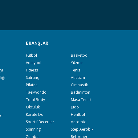
BRANŞLAR
Futbol
Basketbol
Voleybol
Yüzme
yı
Fıtness
Tenis
liği
Satranç
Atletizm
Pilates
Cimnastik
Taekwondo
Badminton
Total Body
Masa Tenisi
Okçuluk
Judo
yı
Karate Do
Hentbol
Sportif Beceriler
Aeromix
Spınnıng
Step Aerobik
Zumba
Reformer