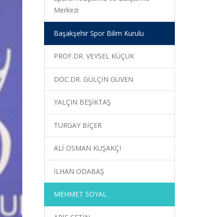
Merkezi
Başakşehir Spor Bilim Kurulu
PROF.DR. VEYSEL KÜÇÜK
DOC.DR. GÜLÇİN GÜVEN
YALÇIN BEŞİKTAŞ
TURGAY BİÇER
ALİ OSMAN KUŞAKÇI
İLHAN ODABAŞ
MEHMET SOYAL