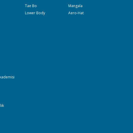
Tae Bo
Mangala
Lower Body
Aero-Hat
Akademisi
lık