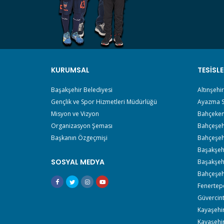
KURUMSAL
TESISLE
Başakşehir Belediyesi
Altınşehi
Gençlik ve Spor Hizmetleri Müdürlüğü
Ayazma S
Misyon ve Vizyon
Bahçeken
Organizasyon Şeması
Bahçeşeh
Başkanın Özgeçmişi
Bahçeşehi
Başakşehi
SOSYAL MEDYA
Başakşehi
Bahçeşehi
Fenertep
Güvercin
Kayaşehir
Kayaşehir