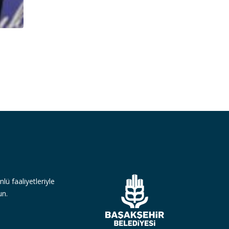
lü faaliyetleriyle
un.