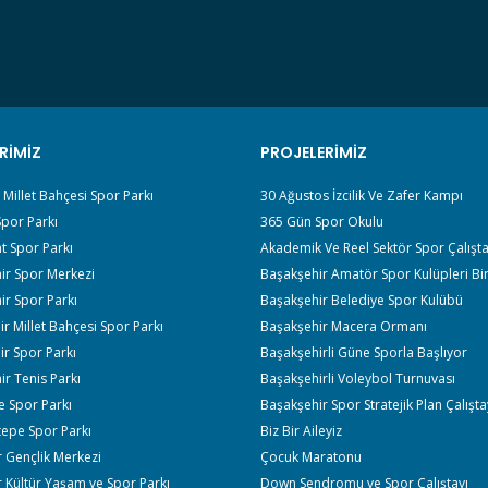
RIMIZ
PROJELERIMIZ
r Millet Bahçesi Spor Parkı
30 Ağustos İzcilik Ve Zafer Kampı
por Parkı
365 Gün Spor Okulu
t Spor Parkı
Akademik Ve Reel Sektör Spor Çalışta
ir Spor Merkezi
Başakşehir Amatör Spor Kulüpleri Bir
r Spor Parkı
Başakşehir Belediye Spor Kulübü
r Millet Bahçesi Spor Parkı
Başakşehir Macera Ormanı
r Spor Parkı
Başakşehirli Güne Sporla Başlıyor
r Tenis Parkı
Başakşehirli Voleybol Turnuvası
e Spor Parkı
Başakşehir Spor Stratejik Plan Çalışta
tepe Spor Parkı
Biz Bir Aileyiz
 Gençlik Merkezi
Çocuk Maratonu
 Kültür Yaşam ve Spor Parkı
Down Sendromu ve Spor Çalıştayı