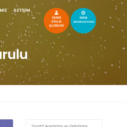
İMİZ
İLETİŞİM
SEANS
SAHA
ÜYELİK
REZERVASYONU
İŞLEMLERİ
urulu
Sportif Araştırma ve Geliştirme