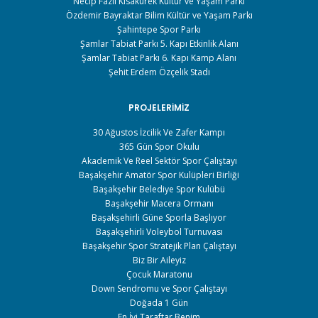
Necip Fazıl Kısakürek Kültür ve Yaşam Parkı
Özdemir Bayraktar Bilim Kültür ve Yaşam Parkı
Şahintepe Spor Parkı
Şamlar Tabiat Parkı 5. Kapı Etkinlik Alanı
Şamlar Tabiat Parkı 6. Kapı Kamp Alanı
Şehit Erdem Özçelik Stadı
PROJELERIMIZ
30 Ağustos İzcilik Ve Zafer Kampı
365 Gün Spor Okulu
Akademik Ve Reel Sektör Spor Çalıştayı
Başakşehir Amatör Spor Kulüpleri Birliği
Başakşehir Belediye Spor Kulübü
Başakşehir Macera Ormanı
Başakşehirli Güne Sporla Başlıyor
Başakşehirli Voleybol Turnuvası
Başakşehir Spor Stratejik Plan Çalıştayı
Biz Bir Aileyiz
Çocuk Maratonu
Down Sendromu ve Spor Çalıştayı
Doğada 1 Gün
En İyi Taraftar Benim