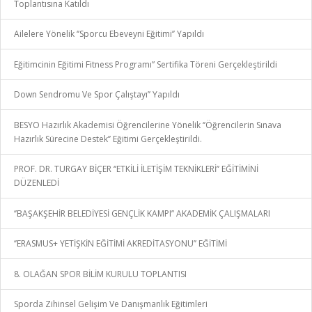
Toplantısına Katıldı
Ailelere Yönelik ‘’Sporcu Ebeveyni Eğitimi’’ Yapıldı
Eğitimcinin Eğitimi Fitness Programı” Sertifika Töreni Gerçekleştirildi
Down Sendromu Ve Spor Çalıştayı’’ Yapıldı
BESYO Hazırlık Akademisi Öğrencilerine Yönelik ‘’Öğrencilerin Sınava
Hazırlık Sürecine Destek’’ Eğitimi Gerçekleştirildi.
PROF. DR. TURGAY BİÇER ‘’ETKİLİ İLETİŞİM TEKNİKLERİ’’ EĞİTİMİNİ
DÜZENLEDİ
‘’BAŞAKŞEHİR BELEDİYESİ GENÇLİK KAMPI’’ AKADEMİK ÇALIŞMALARI
‘’ERASMUS+ YETİŞKİN EĞİTİMİ AKREDİTASYONU’’ EĞİTİMİ
8. OLAĞAN SPOR BİLİM KURULU TOPLANTISI
Sporda Zihinsel Gelişim Ve Danışmanlık Eğitimleri